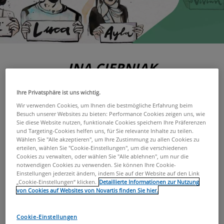
INA CIERNIAK
Von Graffiti Artist, Stylistin und Make-up Artist zur Künstlerin.
Ihre Privatsphäre ist uns wichtig.
Ina hat uns erzählt, was sie bei der Erstellung ihrer „faces“
Wir verwenden Cookies, um Ihnen die bestmögliche Erfahrung beim
inspiriert hat.
Besuch unserer Websites zu bieten: Performance Cookies zeigen uns, wie
Sie diese Website nutzen, funktionale Cookies speichern Ihre Präferenzen
und Targeting-Cookies helfen uns, für Sie relevante Inhalte zu teilen.
Wählen Sie "Alle akzeptieren", um Ihre Zustimmung zu allen Cookies zu
erteilen, wählen Sie "Cookie-Einstellungen", um die verschiedenen
Cookies zu verwalten, oder wählen Sie "Alle ablehnen", um nur die
notwendigen Cookies zu verwenden. Sie können Ihre Cookie-
Einstellungen jederzeit ändern, indem Sie auf der Website auf den Link
„Cookie-Einstellungen“ klicken.
Detaillierte Informationen zur Nutzung
von Cookies auf Websites von Novartis finden Sie hier.
Cookie-Einstellungen