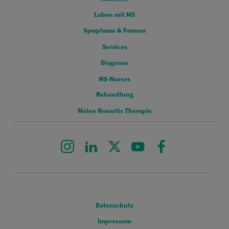
Leben mit MS
FOOTERMENU 1
Symptome & Formen
Services
FOOTERMENU 2
Diagnose
MS-Nurses
FOOTERMENU 3
Behandlung
Meine Novartis Therapie
Instagram
LinkedIn
X
Youtube
Facebook
Legal
Datenschutz
Impressum