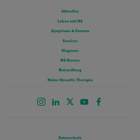
FOOTERMENU 0
Aktuelles
Leben mit MS
FOOTERMENU 1
Symptome & Formen
Services
FOOTERMENU 2
Diagnose
MS-Nurses
FOOTERMENU 3
Behandlung
Meine Novartis Therapie
Instagram
LinkedIn
X
Youtube
Facebook
Legal
Datenschutz