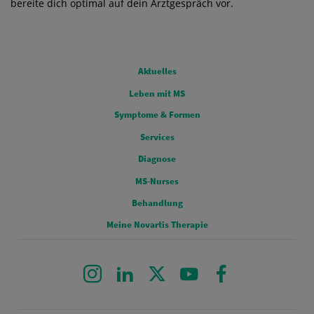
bereite dich optimal auf dein Arztgespräch vor.
FOOTERMENU 0
Aktuelles
Leben mit MS
FOOTERMENU 1
Symptome & Formen
Services
FOOTERMENU 2
Diagnose
MS-Nurses
FOOTERMENU 3
Behandlung
Meine Novartis Therapie
Instagram
LinkedIn
X
Youtube
Facebook