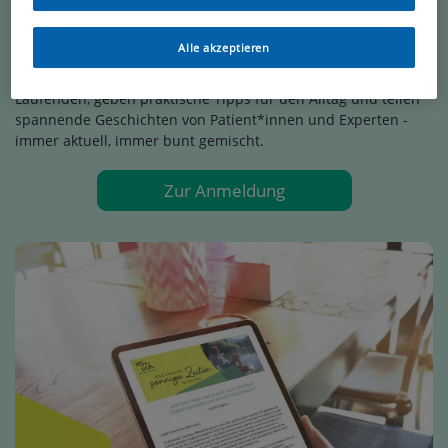
MS & ich Newsletter
Alle akzeptieren
Mit unserem monatlichen MS & ich Newsletter halten wir
Dich zu Neuigkeiten rund um das Leben mit MS auf dem
Laufenden, geben praktische Tipps für den Alltag und teilen
spannende Geschichten von Patient*innen und Experten -
immer aktuell, immer bunt gemischt.
Zur Anmeldung