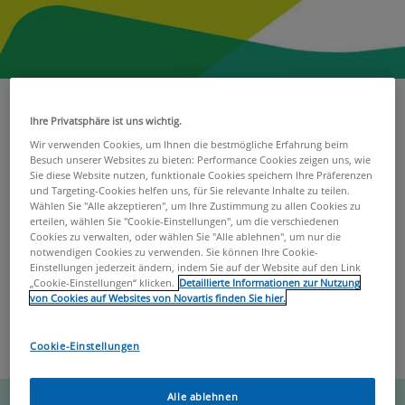
Der MS-SYMPTOM-KOMPASS unterstützt dich und dein
Ihre Privatsphäre ist uns wichtig.
Behandlungsteam dabei, Veränderungen deiner MS-
Wir verwenden Cookies, um Ihnen die bestmögliche Erfahrung beim
Symptome in den vergangenen Monaten zu erkennen und
Besuch unserer Websites zu bieten: Performance Cookies zeigen uns, wie
deren Auswirkungen auf deinen Alltag zu erfassen.
Sie diese Website nutzen, funktionale Cookies speichern Ihre Präferenzen
und Targeting-Cookies helfen uns, für Sie relevante Inhalte zu teilen.
Wählen Sie "Alle akzeptieren", um Ihre Zustimmung zu allen Cookies zu
In wenigen Minuten beantwortest du Fragen zu deinen
erteilen, wählen Sie "Cookie-Einstellungen", um die verschiedenen
Cookies zu verwalten, oder wählen Sie "Alle ablehnen", um nur die
Symptomen, den Auswirkungen auf dein tägliches Leben
notwendigen Cookies zu verwenden. Sie können Ihre Cookie-
sowie zu Diagnose und Therapie.
Einstellungen jederzeit ändern, indem Sie auf der Website auf den Link
„Cookie-Einstellungen“ klicken.
Detaillierte Informationen zur Nutzung
von Cookies auf Websites von Novartis finden Sie hier.
Im Anschluss erhältst du einen Report, der dich optimal auf
deine nächste Kontrolluntersuchung und das
Gespräch mit
deinem*deiner Ärzt*in
vorbereitet.
Cookie-Einstellungen
Alle ablehnen