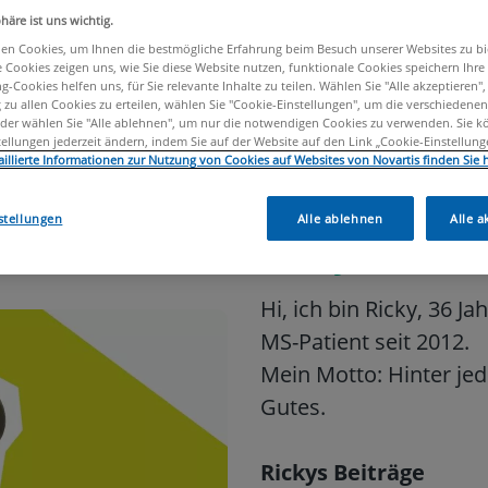
phäre ist uns wichtig.
en Cookies, um Ihnen die bestmögliche Erfahrung beim Besuch unserer Websites zu bi
Cookies zeigen uns, wie Sie diese Website nutzen, funktionale Cookies speichern Ihre
g-Cookies helfen uns, für Sie relevante Inhalte zu teilen. Wählen Sie "Alle akzeptieren"
zu allen Cookies zu erteilen, wählen Sie "Cookie-Einstellungen", um die verschiedene
oder wählen Sie "Alle ablehnen", um nur die notwendigen Cookies zu verwenden. Sie k
ellungen jederzeit ändern, indem Sie auf der Website auf den Link „Cookie-Einstellung
aillierte Informationen zur Nutzung von Cookies auf Websites von Novartis finden Sie h
stellungen
Alle ablehnen
Alle a
Ricky
Hi, ich bin Ricky, 36 Ja
MS-Patient seit 2012.
Mein Motto: Hinter je
Gutes.
Rickys Beiträge