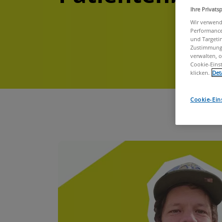
Ihre Privats
Wir verwend
Performance 
und Targetin
Zustimmung 
verwalten, 
Cookie-Einst
klicken.
Det
Cookie-Ein