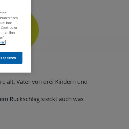
eten:
 Präferenzen
, um Ihre
n Cookies zu
önnen Ihre
en“
ier.
kzeptieren
hre alt, Vater von drei Kindern und
dem Rückschlag steckt auch was